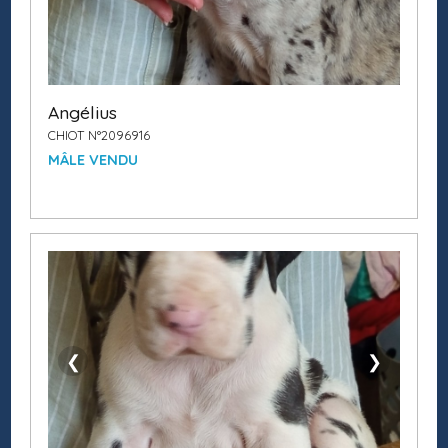
Angélius
CHIOT N°2096916
MÂLE VENDU
❮
❯