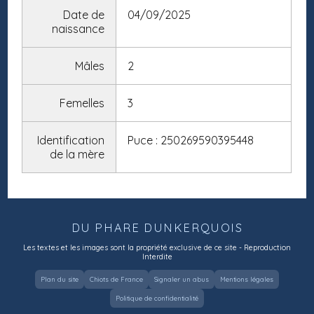
Date de
04/09/2025
naissance
Mâles
2
Femelles
3
Identification
Puce : 250269590395448
de la mère
DU PHARE DUNKERQUOIS
Les textes et les images sont la propriété exclusive de ce site - Reproduction
Interdite
Plan du site
Chiots de France
Signaler un abus
Mentions légales
Politique de confidentialité