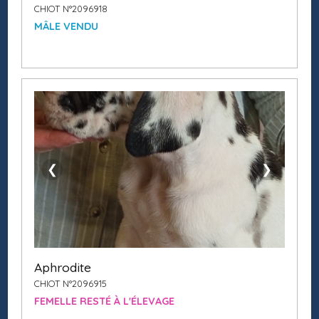
CHIOT N°2096918
MÂLE VENDU
❮
❯
Aphrodite
CHIOT N°2096915
FEMELLE RESTÉ À L'ÉLEVAGE