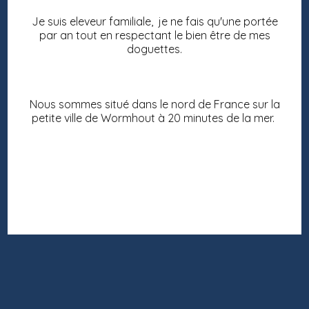
Je suis eleveur familiale, je ne fais qu'une portée
par an tout en respectant le bien être de mes
doguettes.
Nous sommes situé dans le nord de France sur la
petite ville de Wormhout à 20 minutes de la mer.
DU PHARE DUNKERQUOIS
Les textes et les images sont la propriété exclusive de ce site - Reproduction
Interdite