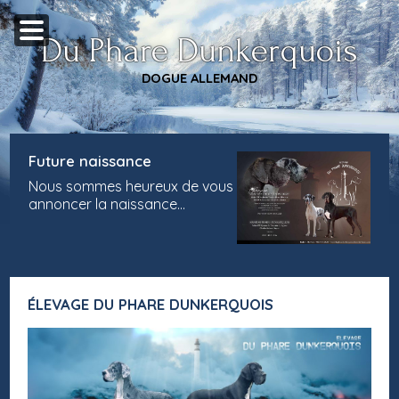
Du Phare Dunkerquois
DOGUE ALLEMAND
Future naissance
Nous sommes heureux de vous
annoncer la naissance
prochaine de chiots dogue
allemand Lof. ils seront issus
du mariage du Champion Olaf
des terres andalouses et de
notre Sinaï du Phare
ÉLEVAGE DU PHARE DUNKERQUOIS
Dunkerquois. La naissan...